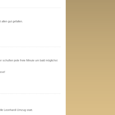
allen gut gefallen.
 schuften jede freie Minute um bald möglichst
asse!
lle Leonhardi Umzug statt.