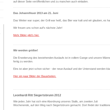
auf dieser Seite veröffentlichen und zu manchen auch einladen.
Das Johannifeuer 2013 am 21. Juni
Das Wetter war super, der Grill war heiß, das Bier war kalt und wir glauben, es hat 
Wir freuen uns schon auf's nächste Jahr!
Mehr Bilder gibt's hier.
Wir werden größer!
Die Erweiterung des bestehenden Auslaufs ist in vollem Gange und unsere Männer
fertig zu werden.
Eins ist aber jetzt schon sicher - der neue Auslauf und der Unterstand werden kl
Hier ein paar Bilder der Bauarbeiten.
Leonhardi Ritt Siegertsbrunn 2012
Wie jedes Jahr hat sich eine Abordnung unseres Stalls, am zweiten Juli
Wochenende, auf den Weg nach Siegertsbrunn gemacht. Dort findet der traditione