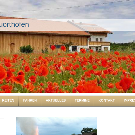
uorthofen
REITEN
FAHREN
AKTUELLES
TERMINE
KONTAKT
IMPRE